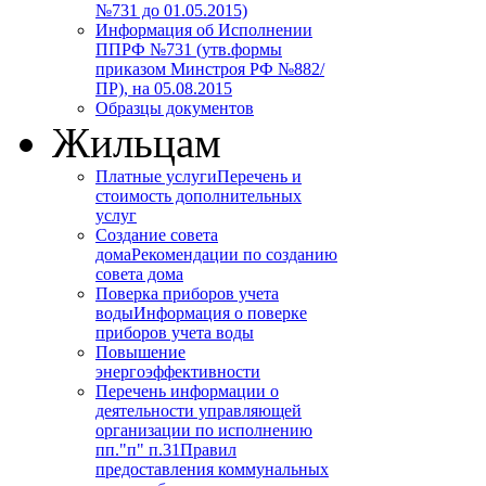
№731 до 01.05.2015)
Информация об Исполнении
ППРФ №731 (утв.формы
приказом Минстроя РФ №882/
ПР), на 05.08.2015
Образцы документов
Жильцам
Платные услуги
Перечень и
стоимость дополнительных
услуг
Создание совета
дома
Рекомендации по созданию
совета дома
Поверка приборов учета
воды
Информация о поверке
приборов учета воды
Повышение
энергоэффективности
Перечень информации о
деятельности управляющей
организации по исполнению
пп."п" п.31
Правил
предоставления коммунальных