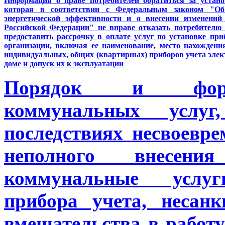
Информация о праве потребителей обратиться за устано
которая в соответствии с Федеральным
законом
"Об 
энергетической эффективности и о внесении изменений
Российской Федерации" не вправе отказать потребителю 
предоставить рассрочку в оплате услуг по установке при
организации, включая ее наименование, место нахожден
индивидуальных, общих (квартирных) приборов учета элек
доме и допуск их к эксплуатации
Порядок и фор
коммунальных услуг
последствиях несвоевре
неполного внесен
коммунальные услуг
прибора учета, несанк
вмешательства в работу