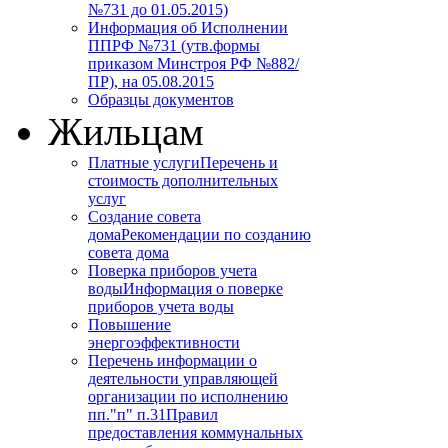
№731 до 01.05.2015)
Информация об Исполнении
ППРФ №731 (утв.формы
приказом Минстроя РФ №882/
ПР), на 05.08.2015
Образцы документов
Жильцам
Платные услуги
Перечень и
стоимость дополнительных
услуг
Создание совета
дома
Рекомендации по созданию
совета дома
Поверка приборов учета
воды
Информация о поверке
приборов учета воды
Повышение
энергоэффективности
Перечень информации о
деятельности управляющей
организации по исполнению
пп."п" п.31
Правил
предоставления коммунальных