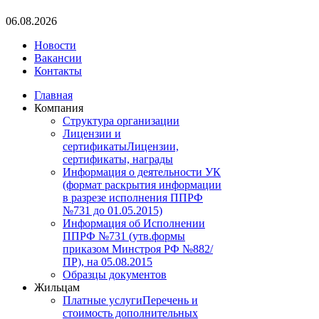
06.08.2026
Новости
Вакансии
Контакты
Главная
Компания
Структура организации
Лицензии и
сертификаты
Лицензии,
сертификаты, награды
Информация о деятельности УК
(формат раскрытия информации
в разрезе исполнения ППРФ
№731 до 01.05.2015)
Информация об Исполнении
ППРФ №731 (утв.формы
приказом Минстроя РФ №882/
ПР), на 05.08.2015
Образцы документов
Жильцам
Платные услуги
Перечень и
стоимость дополнительных