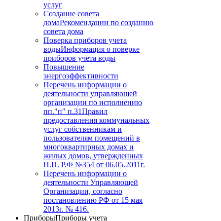
услуг
Создание совета
дома
Рекомендации по созданию
совета дома
Поверка приборов учета
воды
Информация о поверке
приборов учета воды
Повышение
энергоэффективности
Перечень информации о
деятельности управляющей
организации по исполнению
пп."п" п.31
Правил
предоставления коммунальных
услуг собственникам и
пользователям помещений в
многоквартирных домах и
жилых домов, утвержденных
П.П. Р.Ф №354 от 06.05.2011г.
Перечень информации о
деятельности Управляющей
Организации, согласно
постановлению РФ от 15 мая
2013г. № 416.
Приборы
Приборы учета