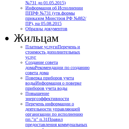
№731 до 01.05.2015)
Информация об Исполнении
ППРФ №731 (утв.формы
приказом Минстроя РФ №882/
ПР), на 05.08.2015
Образцы документов
Жильцам
Платные услуги
Перечень и
стоимость дополнительных
услуг
Создание совета
дома
Рекомендации по созданию
совета дома
Поверка приборов учета
воды
Информация о поверке
приборов учета воды
Повышение
энергоэффективности
Перечень информации о
деятельности управляющей
организации по исполнению
пп."п" п.31
Правил
предоставления коммунальных