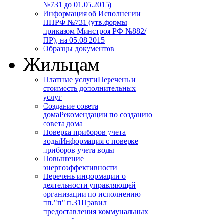
№731 до 01.05.2015)
Информация об Исполнении
ППРФ №731 (утв.формы
приказом Минстроя РФ №882/
ПР), на 05.08.2015
Образцы документов
Жильцам
Платные услуги
Перечень и
стоимость дополнительных
услуг
Создание совета
дома
Рекомендации по созданию
совета дома
Поверка приборов учета
воды
Информация о поверке
приборов учета воды
Повышение
энергоэффективности
Перечень информации о
деятельности управляющей
организации по исполнению
пп."п" п.31
Правил
предоставления коммунальных