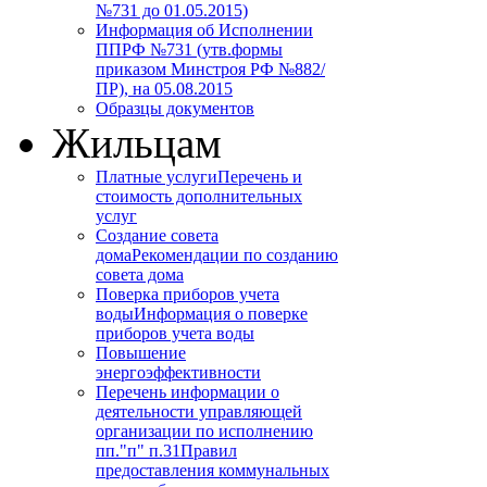
№731 до 01.05.2015)
Информация об Исполнении
ППРФ №731 (утв.формы
приказом Минстроя РФ №882/
ПР), на 05.08.2015
Образцы документов
Жильцам
Платные услуги
Перечень и
стоимость дополнительных
услуг
Создание совета
дома
Рекомендации по созданию
совета дома
Поверка приборов учета
воды
Информация о поверке
приборов учета воды
Повышение
энергоэффективности
Перечень информации о
деятельности управляющей
организации по исполнению
пп."п" п.31
Правил
предоставления коммунальных