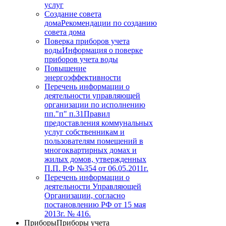
услуг
Создание совета
дома
Рекомендации по созданию
совета дома
Поверка приборов учета
воды
Информация о поверке
приборов учета воды
Повышение
энергоэффективности
Перечень информации о
деятельности управляющей
организации по исполнению
пп."п" п.31
Правил
предоставления коммунальных
услуг собственникам и
пользователям помещений в
многоквартирных домах и
жилых домов, утвержденных
П.П. Р.Ф №354 от 06.05.2011г.
Перечень информации о
деятельности Управляющей
Организации, согласно
постановлению РФ от 15 мая
2013г. № 416.
Приборы
Приборы учета