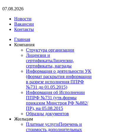
07.08.2026
Новости
Вакансии
Контакты
Главная
Компания
Структура организации
Лицензии и
сертификаты
Лицензии,
сертификаты, награды
Информация о деятельности УК
(формат раскрытия информации
в разрезе исполнения ППРФ
№731 до 01.05.2015)
Информация об Исполнении
ППРФ №731 (утв.формы
приказом Минстроя РФ №882/
ПР), на 05.08.2015
Образцы документов
Жильцам
Платные услуги
Перечень и
стоимость дополнительных