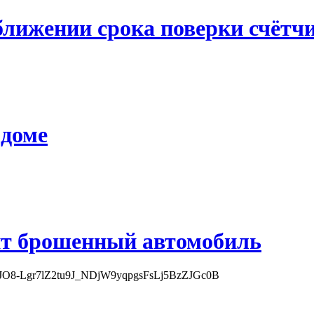
ближении срока поверки счётч
 доме
оит брошенный автомобиль