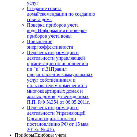
услуг
Создание совета
дома
Рекомендации по созданию
совета дома
Поверка приборов учета
воды
Информация о поверке
приборов учета воды
Повышение
энергоэффективности
Перечень информации о
деятельности управляющей
организации по исполнению
пп."п" п.31
Правил
предоставления коммунальных
услуг собственникам и
пользователям помещений в
многоквартирных домах и
жилых домов, утвержденных
П.П. Р.Ф №354 от 06.05.2011г.
Перечень информации о
деятельности Управляющей
Организации, согласно
постановлению РФ от 15 мая
2013г. № 416.
Приборы
Приборы учета