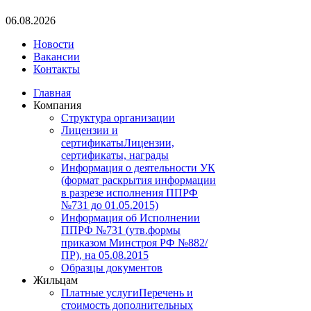
06.08.2026
Новости
Вакансии
Контакты
Главная
Компания
Структура организации
Лицензии и
сертификаты
Лицензии,
сертификаты, награды
Информация о деятельности УК
(формат раскрытия информации
в разрезе исполнения ППРФ
№731 до 01.05.2015)
Информация об Исполнении
ППРФ №731 (утв.формы
приказом Минстроя РФ №882/
ПР), на 05.08.2015
Образцы документов
Жильцам
Платные услуги
Перечень и
стоимость дополнительных