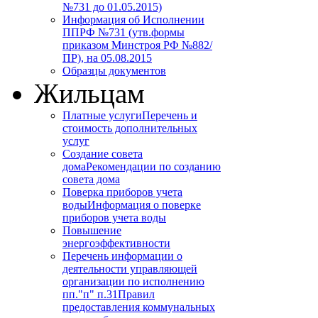
№731 до 01.05.2015)
Информация об Исполнении
ППРФ №731 (утв.формы
приказом Минстроя РФ №882/
ПР), на 05.08.2015
Образцы документов
Жильцам
Платные услуги
Перечень и
стоимость дополнительных
услуг
Создание совета
дома
Рекомендации по созданию
совета дома
Поверка приборов учета
воды
Информация о поверке
приборов учета воды
Повышение
энергоэффективности
Перечень информации о
деятельности управляющей
организации по исполнению
пп."п" п.31
Правил
предоставления коммунальных