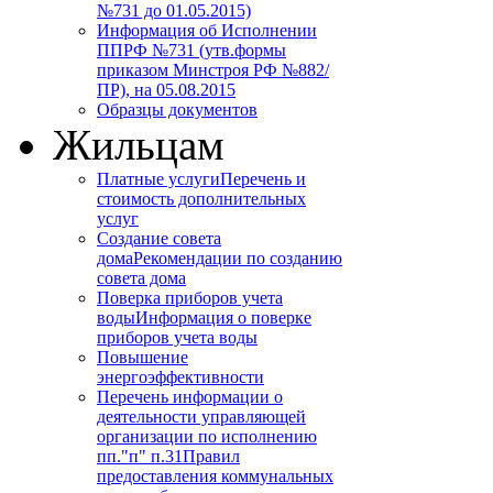
№731 до 01.05.2015)
Информация об Исполнении
ППРФ №731 (утв.формы
приказом Минстроя РФ №882/
ПР), на 05.08.2015
Образцы документов
Жильцам
Платные услуги
Перечень и
стоимость дополнительных
услуг
Создание совета
дома
Рекомендации по созданию
совета дома
Поверка приборов учета
воды
Информация о поверке
приборов учета воды
Повышение
энергоэффективности
Перечень информации о
деятельности управляющей
организации по исполнению
пп."п" п.31
Правил
предоставления коммунальных